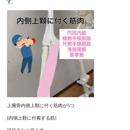
す。
上腕骨内側上顆に付く筋肉が
5
つ
[内側上顆に付着する筋]