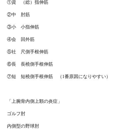
①資 （総）指伸筋
②中 肘筋
③小 小指伸筋
④会 回外筋
⑤社 尺側手根伸筋
⑥長 長橈側手根伸筋
⑦短 短橈側手根伸筋 （
1
番原因になりやすい）
「上腕骨内側上顆の炎症」
ゴルフ肘
内側型の野球肘