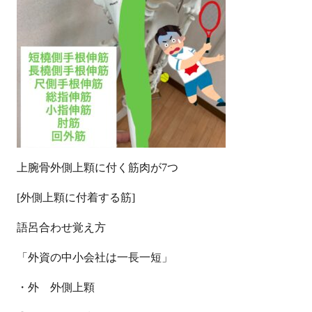
上腕骨外側上顆に付く筋肉が
7
つ
[外側上顆に付着する筋]
語呂合わせ覚え方
「外資の中小会社は一長一短」
・外 外側上顆