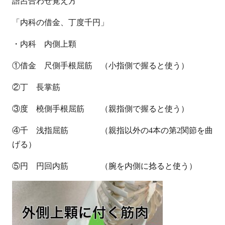
語呂合わせ覚え方
「内科の借金、丁度千円」
・内科 内側上顆
①借金 尺側手根屈筋 （小指側で握ると使う）
②丁 長掌筋
③度 橈側手根屈筋 （親指側で握ると使う）
④千 浅指屈筋 （親指以外の
4
本の第
2
関節を曲
げる）
⑤円 円回内筋 （腕を内側に捻ると使う）