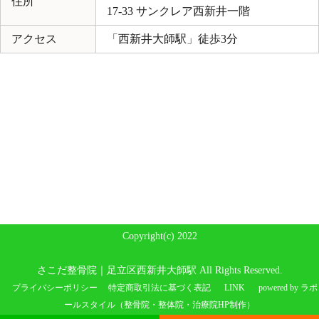
住所
17-33 サンクレア西新井一階
アクセス
「西新井大師駅」徒歩3分
Copyright(c) 2022
さこだ整骨院｜足立区西新井大師駅 All Rights Reserved.
プライバシーポリシー
特定商取引法に基づく表記
LINK
powered by ラポ
ールスタイル（整骨院・整体院・治療院HP制作）