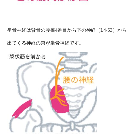
坐骨神経は背骨の腰椎
4
番目から下の神経（
L4-S3
）から
出てくる神経の束が坐骨神経です。